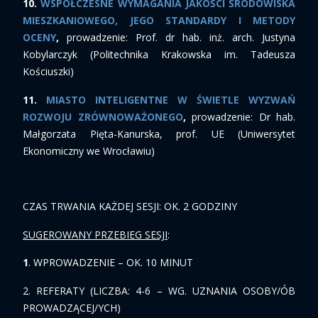
10.
WSPÓŁCZESNE WYMAGANIA JAKOŚCI ŚRODOWISKA
MIESZKANIOWEGO, JEGO STANDARDY I METODY
OCENY
,
prowadzenie: Prof. dr hab. inż. arch. Justyna
Kobylarczyk (Politechnika Krakowska im. Tadeusza
Kościuszki)
11.
MIASTO INTELIGENTNE W ŚWIETLE WYZWAŃ
ROZWOJU ZRÓWNOWAŻONEGO
,
prowadzenie: Dr hab.
Małgorzata Pięta-Kanurska, prof. UE (Uniwersytet
Ekonomiczny we Wrocławiu)
CZAS TRWANIA KAŻDEJ SESJI: OK. 2 GODZINY
SUGEROWANY PRZEBIEG SESJI
:
1
. WPROWADZENIE – OK. 10 MINUT
2. REFERATY (LICZBA: 4-6 – WG. UZNANIA OSOBY/ÓB
PROWADZĄCEJ/YCH)