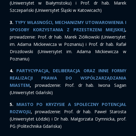
(Uniwersytet w Białymstoku) i Prof. dr hab. Marek
Szczepański (Uniwersytet Śląski w Katowicach)
3.
TYPY WŁASNOŚCI, MECHANIZMY UTOWAROWIENIA I
SPOSOBY KORZYSTANIA Z PRZESTRZENI MIEJSKIEJ
,
prowadzenie: Prof. dr hab. Marek Ziółkowski (Uniwersytet
im. Adama Mickiewicza w Poznaniu) i Prof. dr hab. Rafał
Drozdowski (Uniwersytet im. Adama Mickiewicza w
Poznaniu)
4.
PARTYCYPACJA, DELIBERACJA ORAZ INNE FORMY
REALIZACJI PRAWA DO WSPÓŁZARZĄDZANIA
MIASTEM
,
prowadzenie: Prof. dr hab. Iwona Sagan
(Uniwersytet Gdański)
5.
MIASTO PO KRYZYSIE A SPOŁECZNY POTENCJAŁ
ROZWOJU
,
prowadzenie: Prof. dr hab. Paweł Starosta
(Uniwersytet Łódzki) i Dr hab. Małgorzata Dymnicka, prof.
PG (Politechnika Gdańska)