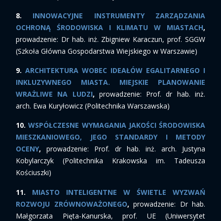
8.
INNOWACYJNE INSTRUMENTY ZARZĄDZANIA
OCHRONĄ ŚRODOWISKA I KLIMATU W MIASTACH
,
prowadzenie: Dr hab. inż. Zbigniew Karaczun, prof. SGGW
(Szkoła Główna Gospodarstwa Wiejskiego w Warszawie)
9.
ARCHITEKTURA WOBEC IDEAŁÓW EGALITARNEGO I
INKLUZYWNEGO MIASTA. MIEJSKIE PLANOWANIE
WRAŻLIWE NA LUDZI
,
prowadzenie: Prof. dr hab. inż.
arch. Ewa Kuryłowicz (Politechnika Warszawska)
10.
WSPÓŁCZESNE WYMAGANIA JAKOŚCI ŚRODOWISKA
MIESZKANIOWEGO, JEGO STANDARDY I METODY
OCENY
,
prowadzenie: Prof. dr hab. inż. arch. Justyna
Kobylarczyk (Politechnika Krakowska im. Tadeusza
Kościuszki)
11.
MIASTO INTELIGENTNE W ŚWIETLE WYZWAŃ
ROZWOJU ZRÓWNOWAŻONEGO
,
prowadzenie: Dr hab.
Małgorzata Pięta-Kanurska, prof. UE (Uniwersytet