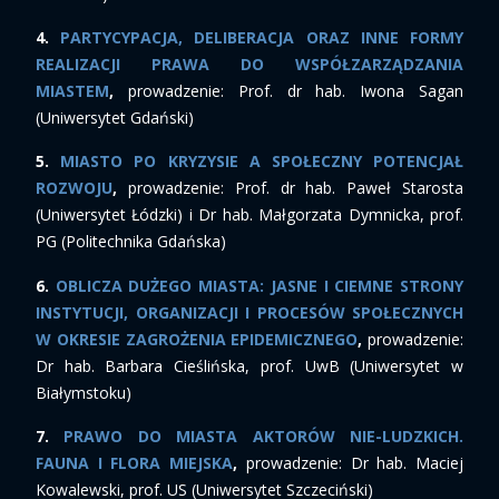
4.
PARTYCYPACJA, DELIBERACJA ORAZ INNE FORMY
REALIZACJI PRAWA DO WSPÓŁZARZĄDZANIA
MIASTEM
,
prowadzenie: Prof. dr hab. Iwona Sagan
(Uniwersytet Gdański)
5.
MIASTO PO KRYZYSIE A SPOŁECZNY POTENCJAŁ
ROZWOJU
,
prowadzenie: Prof. dr hab. Paweł Starosta
(Uniwersytet Łódzki) i Dr hab. Małgorzata Dymnicka, prof.
PG (Politechnika Gdańska)
6.
OBLICZA DUŻEGO MIASTA: JASNE I CIEMNE STRONY
INSTYTUCJI, ORGANIZACJI I PROCESÓW SPOŁECZNYCH
W OKRESIE ZAGROŻENIA EPIDEMICZNEGO
,
prowadzenie:
Dr hab. Barbara Cieślińska, prof. UwB (Uniwersytet w
Białymstoku)
7.
PRAWO DO MIASTA AKTORÓW NIE-LUDZKICH.
FAUNA I FLORA MIEJSKA
,
prowadzenie: Dr hab. Maciej
Kowalewski, prof. US (Uniwersytet Szczeciński)